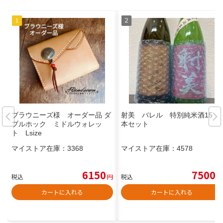
ブラウニーズ様 オーダー品 ダ
射美 バレル 特別純米酒15 2
ブルホック ミドルウォレッ
本セット
ト Lsize
マイストア在庫：
3368
マイストア在庫：
4578
6150
7500
税込
円
税込
円
カートに入れる
カートに入れる