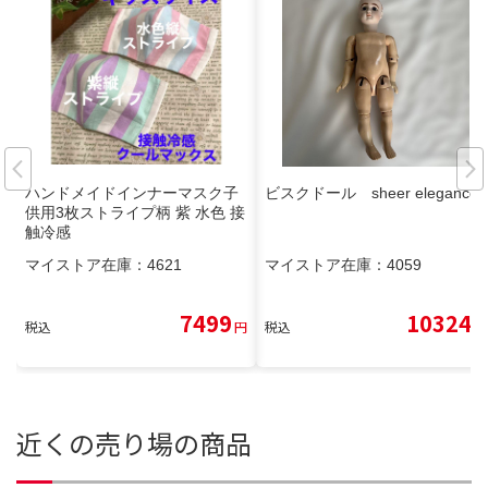
ハンドメイドインナーマスク子
ビスクドール sheer elegance
供用3枚ストライプ柄 紫 水色 接
触冷感
マイストア在庫：
4621
マイストア在庫：
4059
7499
10324
税込
円
税込
円
近くの売り場の商品