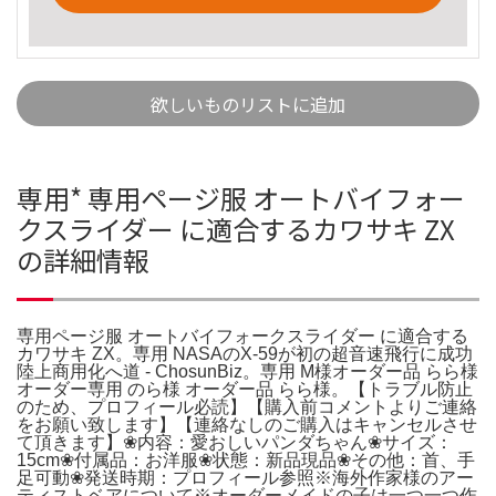
欲しいものリストに追加
専用* 専用ページ服 オートバイフォー
クスライダー に適合するカワサキ ZX
の詳細情報
専用ページ服 オートバイフォークスライダー に適合する
カワサキ ZX。専用 NASAのX-59が初の超音速飛行に成功
陸上商用化へ道 - ChosunBiz。専用 M様オーダー品 らら様
オーダー専用 のら様 オーダー品 らら様。【トラブル防止
のため、プロフィール必読】【購入前コメントよりご連絡
をお願い致します】【連絡なしのご購入はキャンセルさせ
て頂きます】❀内容：愛おしいパンダちゃん❀サイズ：
15cm❀付属品：お洋服❀状態：新品現品❀その他：首、手
足可動❀発送時期：プロフィール参照※海外作家様のアー
ティストベアについて※オーダーメイドの子は一つ一つ作