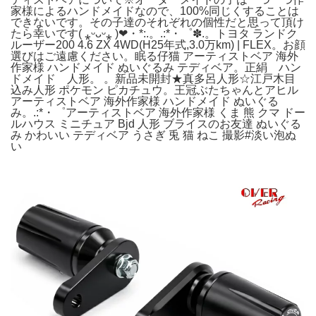
家様によるハンドメイドなので、100%同じくすることは
できないです。その子達のそれぞれの個性だと思って頂け
たら幸いです( ⁎ᵕᴗᵕ⁎ )❤︎・*:.。.:*・゜✽.。トヨタ ランドク
ルーザー200 4.6 ZX 4WD(H25年式,3.0万km) | FLEX。お顔
選びはご遠慮ください。眠る仔猫 アーティストベア 海外
作家様 ハンドメイド ぬいぐるみ テディベア。正絹 ハン
ドメイド 人形。 。新品未開封★真多呂人形☆江戸木目
込み人形 ポケモン ピカチュウ。王冠ぶたちゃんとアヒル
アーティストベア 海外作家様 ハンドメイド ぬいぐる
み。.:*・゜アーティストベア 海外作家様 くま 熊 クマ ドー
ルハウス ミニチュア Bjd 人形 ブライスのお友達 ぬいぐる
み かわいい テディベア うさぎ 兎 猫 ねこ 撮影#淡い泡ぬ
い