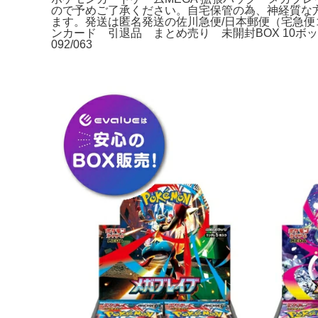
ので予めご了承ください。自宅保管の為、神経質な
ます。発送は匿名発送の佐川急便/日本郵便（宅急便コンパ
ンカード 引退品 まとめ売り 未開封BOX 10ボックス他。木
092/063