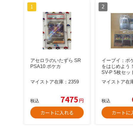
アセロラのいたずら SR
イーブイ：ポ
PSA10 ポケカ
をはじめよう！
SV-P 5枚セッ
マイストア在庫：
2359
マイストア在
7475
円
税込
税込
カートに入れる
カートに