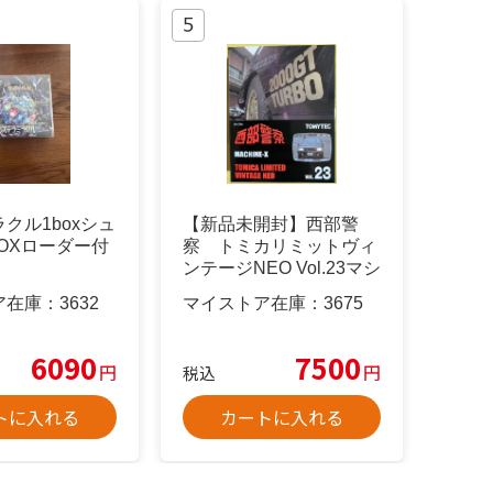
クル1boxシュ
【新品未開封】西部警
OXローダー付
察 トミカリミットヴィ
ンテージNEO Vol.23マシ
ンX
ア在庫：
3632
マイストア在庫：
3675
6090
7500
円
円
税込
トに入れる
カートに入れる