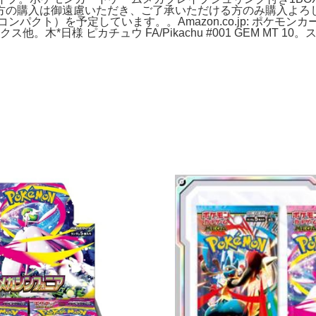
方の購入は御遠慮いただき、ご了承いただける方のみ購入よろ
クト）を予定しています。。Amazon.co.jp: ポケモンカ
*日様 ピカチュウ FA/Pikachu #001 GEM MT 10。ス