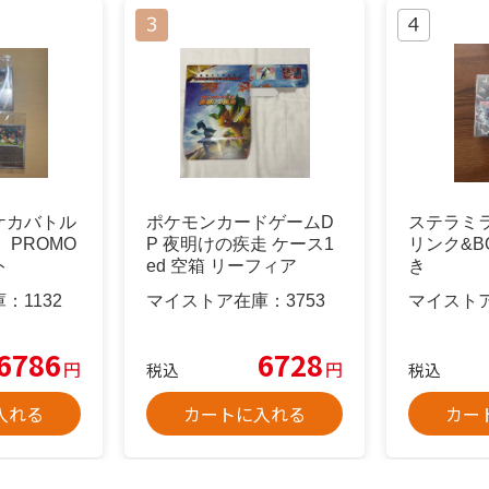
ケカバトル
ポケモンカードゲームD
ステラミラ
 PROMO
P 夜明けの疾走 ケース1
リンク&B
ト
ed 空箱 リーフィア
き
庫：
1132
マイストア在庫：
3753
マイスト
6786
6728
円
円
税込
税込
入れる
カートに入れる
カー